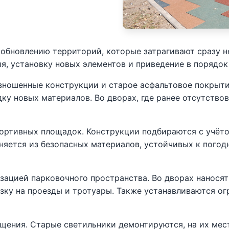
обновлению территорий, которые затрагивают сразу н
я, установку новых элементов и приведение в порядо
зношенные конструкции и старое асфальтовое покрыти
дку новых материалов. Во дворах, где ранее отсутств
портивных площадок. Конструкции подбираются с учёт
няется из безопасных материалов, устойчивых к пого
изацией парковочного пространства. Во дворах нанося
зку на проезды и тротуары. Также устанавливаются о
щения. Старые светильники демонтируются, на их мес