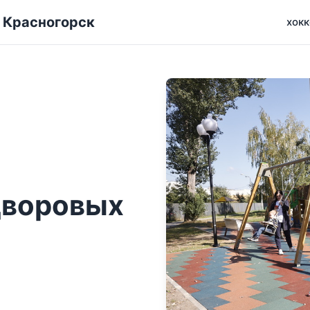
а Красногорск
хокк
дворовых